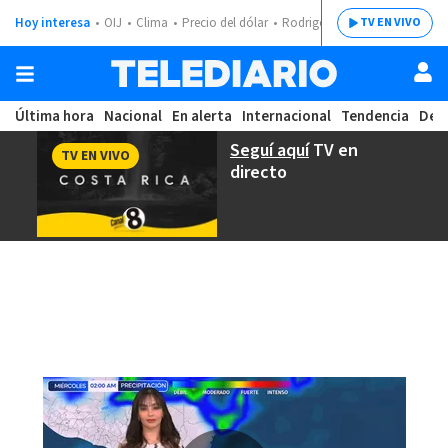
Hoy interesa
OIJ
Clima
Precio del dólar
Rodrigo Chaves
TV EN VIVO
Última hora
Nacional
En alerta
Internacional
Tendencia
Dep
Seguí aquí
TV en
TV EN VIVO
directo