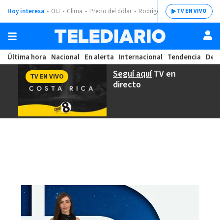
Hoy interesa
OIJ
Clima
Precio del dólar
Rodrigo Chaves
TV EN VIVO
Última hora
Nacional
En alerta
Internacional
Tendencia
Dep
Seguí aquí
TV en
TV EN VIVO
directo