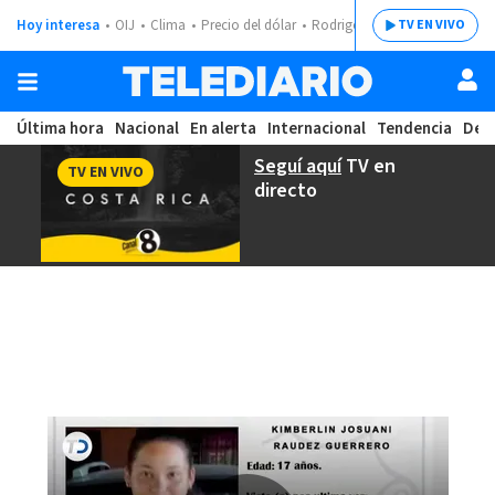
Hoy interesa
OIJ
Clima
Precio del dólar
Rodrigo Chaves
TV EN VIVO
Última hora
Nacional
En alerta
Internacional
Tendencia
Dep
Seguí aquí
TV en
TV EN VIVO
directo