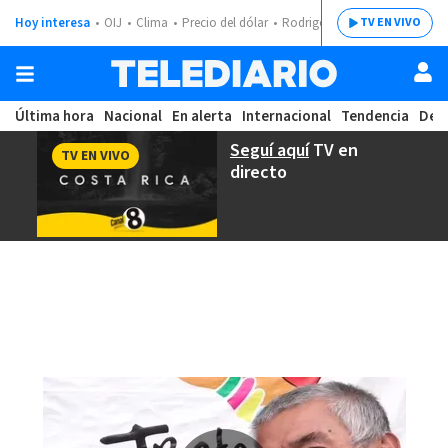
Hoy interesa
OIJ
Clima
Precio del dólar
Rodrigo Chaves
TV EN VIVO
Última hora
Nacional
En alerta
Internacional
Tendencia
Dep
Seguí aquí
TV en
TV EN VIVO
directo