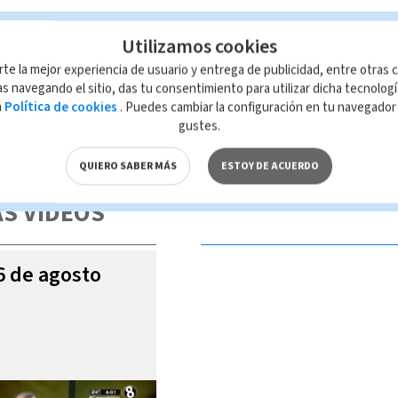
Utilizamos cookies
rte la mejor experiencia de usuario y entrega de publicidad, entre otras c
s navegando el sitio, das tu consentimiento para utilizar dicha tecnolog
a
Política de cookies
. Puedes cambiar la configuración en tu navegado
gustes.
 de esta página, mismo que es propiedad de TELEDIARIO; su reproducción
con las leyes aplicables.
QUIERO SABER MÁS
ESTOY DE ACUERDO
S VIDEOS
06 de agosto