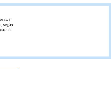
osas. Si
ía, según
r cuando
 no