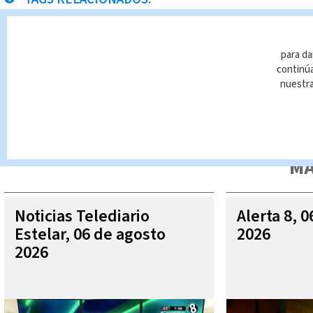
paso a desnivel
para da
continúa
nuestr
Queda prohibida la reproducción total o parcial del contenido
autorizada constituye una infracción y un delito de conformidad 
MÁ
Noticias Telediario
Alerta 8, 
Estelar, 06 de agosto
2026
2026