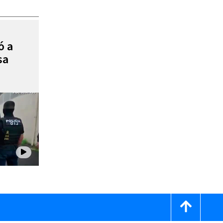
ó a
sa