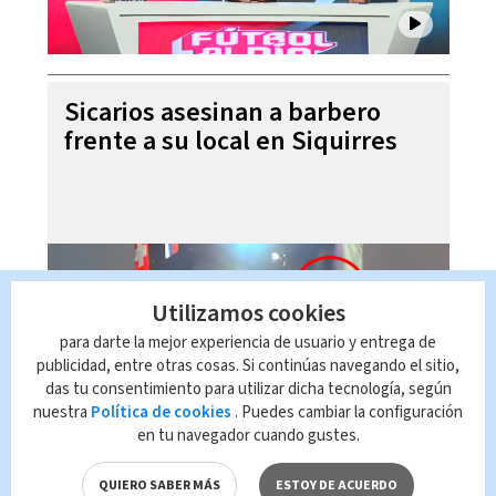
Sicarios asesinan a barbero
frente a su local en Siquirres
Utilizamos cookies
para darte la mejor experiencia de usuario y entrega de
publicidad, entre otras cosas. Si continúas navegando el sitio,
das tu consentimiento para utilizar dicha tecnología, según
nuestra
Política de cookies
. Puedes cambiar la configuración
en tu navegador cuando gustes.
Laura Fernández niega ser
dictadora ante críticas de
QUIERO SABER MÁS
ESTOY DE ACUERDO