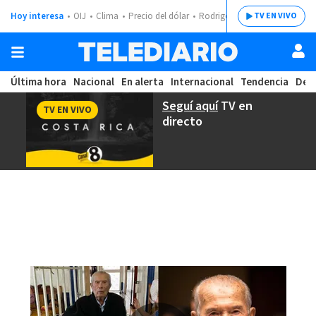
Hoy interesa
OIJ
Clima
Precio del dólar
Rodrigo Chaves
TV EN VIVO
Última hora
Nacional
En alerta
Internacional
Tendencia
Dep
Seguí aquí
TV en
TV EN VIVO
directo