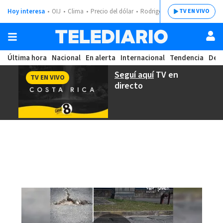
Hoy interesa
OIJ
Clima
Precio del dólar
Rodrigo Chaves
TV EN VIVO
Última hora
Nacional
En alerta
Internacional
Tendencia
Dep
Seguí aquí
TV en
TV EN VIVO
directo