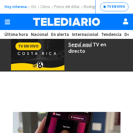
Hoy interesa
OIJ
Clima
Precio del dólar
Rodrigo Chaves
TV EN VIVO
Última hora
Nacional
En alerta
Internacional
Tendencia
Dep
Seguí aquí
TV en
TV EN VIVO
directo