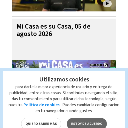
Mi Casa es su Casa, 05 de
agosto 2026
Utilizamos cookies
para darte la mejor experiencia de usuario y entrega de
publicidad, entre otras cosas. Si continúas navegando el sitio,
das tu consentimiento para utilizar dicha tecnología, según
nuestra
Política de cookies
. Puedes cambiar la configuración
en tu navegador cuando gustes.
Telediario En Directo con Paula
Brenes, 05 de agosto 2026
QUIERO SABER MÁS
ESTOY DE ACUERDO