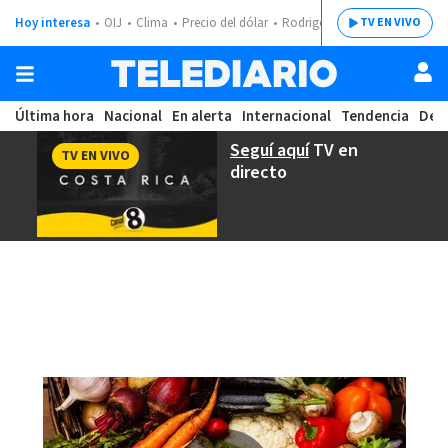
Hoy interesa
OIJ
Clima
Precio del dólar
Rodrigo Chaves
TV EN VIVO
Última hora
Nacional
En alerta
Internacional
Tendencia
Dep
Seguí aquí
TV en
TV EN VIVO
directo