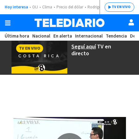
Hoy interesa
OIJ
Clima
Precio del dólar
Rodrigo Chaves
TV EN VIVO
Última hora
Nacional
En alerta
Internacional
Tendencia
Dep
Seguí aquí
TV en
TV EN VIVO
directo