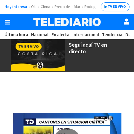
Hoy interesa
OIJ
Clima
Precio del dólar
Rodrigo Chaves
TV EN VIVO
Última hora
Nacional
En alerta
Internacional
Tendencia
Dep
Seguí aquí
TV en
TV EN VIVO
directo