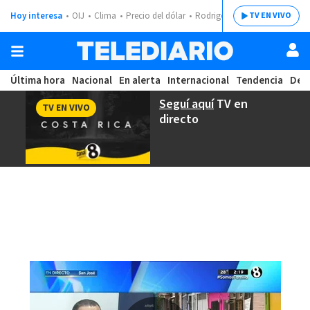
Hoy interesa
OIJ
Clima
Precio del dólar
Rodrigo Chaves
TV EN VIVO
Última hora
Nacional
En alerta
Internacional
Tendencia
Dep
Seguí aquí
TV en
TV EN VIVO
directo