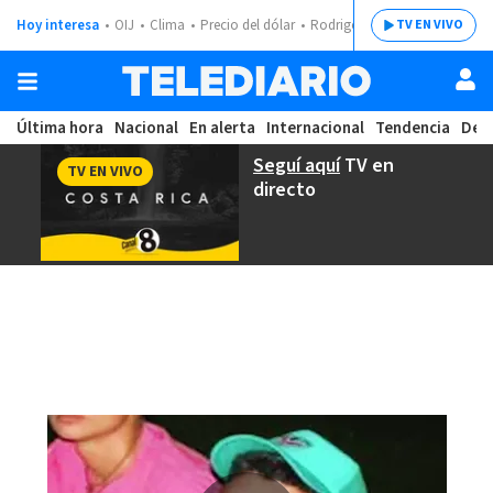
Hoy interesa
OIJ
Clima
Precio del dólar
Rodrigo Chaves
TV EN VIVO
Última hora
Nacional
En alerta
Internacional
Tendencia
Dep
Seguí aquí
TV en
TV EN VIVO
directo