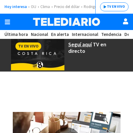
Hoy interesa
OIJ
Clima
Precio del dólar
Rodrigo Chaves
TV EN VIVO
Última hora
Nacional
En alerta
Internacional
Tendencia
Dep
Seguí aquí
TV en
TV EN VIVO
directo