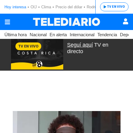
TV EN VIVO
Hoy interesa
OIJ
Clima
Precio del dólar
Rodrigo Chaves
Última hora
Nacional
En alerta
Internacional
Tendencia
Depor
Seguí aquí
TV en
TV EN VIVO
directo