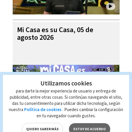
Mi Casa es su Casa, 05 de
agosto 2026
Utilizamos cookies
para darte la mejor experiencia de usuario y entrega de
publicidad, entre otras cosas. Si continúas navegando el sitio,
das tu consentimiento para utilizar dicha tecnología, según
nuestra
Política de cookies
. Puedes cambiar la configuración
en tu navegador cuando gustes.
Telediario En Directo con Paula
Brenes, 05 de agosto 2026
QUIERO SABER MÁS
ESTOY DE ACUERDO