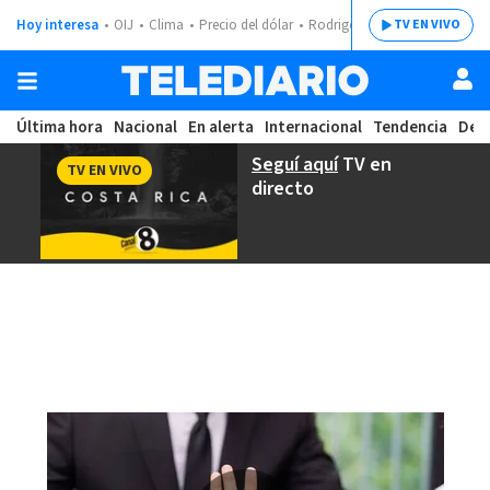
Hoy interesa
OIJ
Clima
Precio del dólar
Rodrigo Chaves
TV EN VIVO
Última hora
Nacional
En alerta
Internacional
Tendencia
Dep
Seguí aquí
TV en
TV EN VIVO
directo