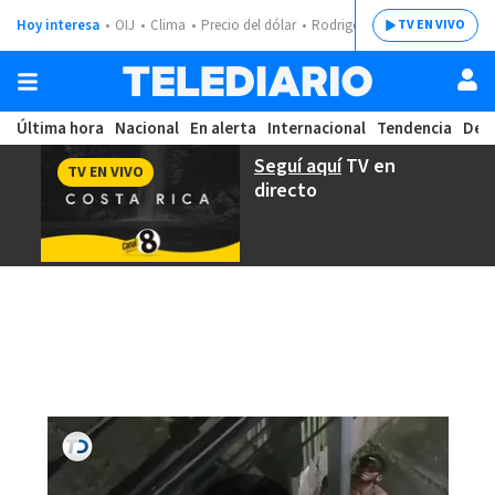
Hoy interesa
OIJ
Clima
Precio del dólar
Rodrigo Chaves
TV EN VIVO
Última hora
Nacional
En alerta
Internacional
Tendencia
Dep
Seguí aquí
TV en
TV EN VIVO
directo