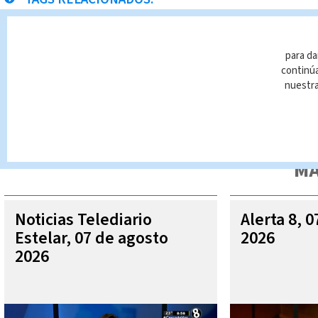
Droga
Narcotráfico
cocaína
para da
continúa
nuestr
Queda prohibida la reproducción total o parcial del contenido
autorizada constituye una infracción y un delito de conformidad 
MÁ
Noticias Telediario
Alerta 8, 
Estelar, 07 de agosto
2026
2026