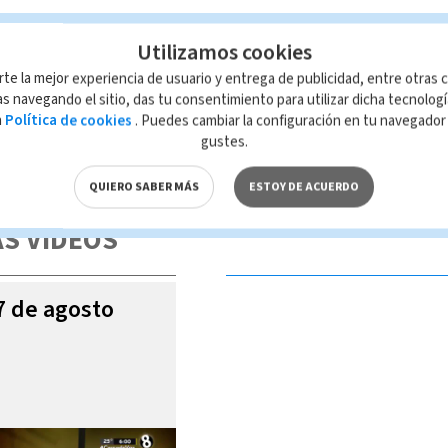
Utilizamos cookies
rte la mejor experiencia de usuario y entrega de publicidad, entre otras c
s navegando el sitio, das tu consentimiento para utilizar dicha tecnolog
a
Política de cookies
. Puedes cambiar la configuración en tu navegado
gustes.
 de esta página, mismo que es propiedad de TELEDIARIO; su reproducción
con las leyes aplicables.
QUIERO SABER MÁS
ESTOY DE ACUERDO
S VIDEOS
07 de agosto