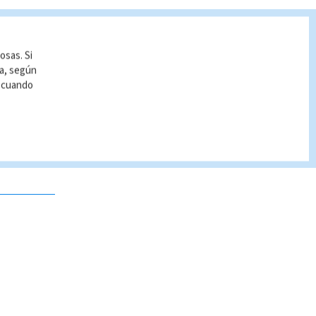
osas. Si
ía, según
r cuando
 no