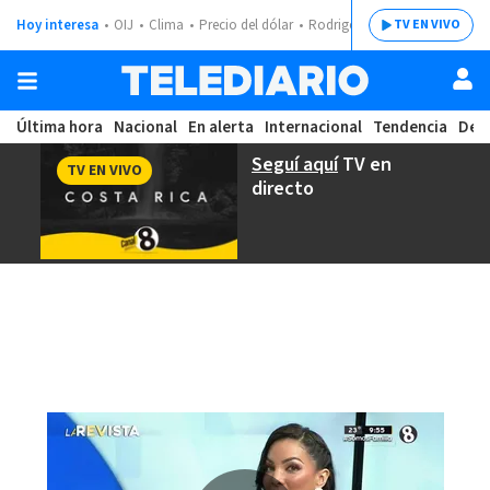
Hoy interesa
OIJ
Clima
Precio del dólar
Rodrigo Chaves
TV EN VIVO
Última hora
Nacional
En alerta
Internacional
Tendencia
Dep
Seguí aquí
TV en
TV EN VIVO
directo