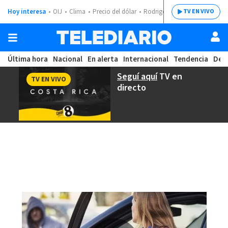
Hoy interesa
OIJ
Clima
Precio del dólar
Rodrigo Chaves
TV EN VIVO
Última hora
Nacional
En alerta
Internacional
Tendencia
Dep
Seguí aquí
TV en
TV EN VIVO
directo