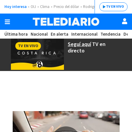
Hoy interesa
OIJ
Clima
Precio del dólar
Rodrigo Chaves
TV EN VIVO
Última hora
Nacional
En alerta
Internacional
Tendencia
Dep
Seguí aquí
TV en
TV EN VIVO
directo