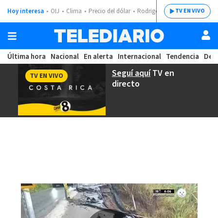
Hoy interesa
OIJ
Clima
Precio del dólar
Rodrigo Chaves
TV EN VIVO
Última hora
Nacional
En alerta
Internacional
Tendencia
Dep
Seguí aquí
TV en
TV EN VIVO
directo