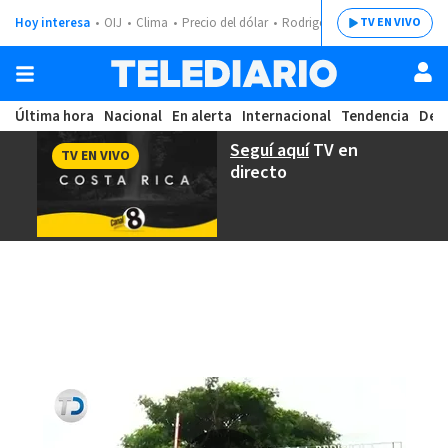
Hoy interesa
OIJ
Clima
Precio del dólar
Rodrigo Chaves
TV EN VIVO
Última hora
Nacional
En alerta
Internacional
Tendencia
Dep
Seguí aquí
TV en
TV EN VIVO
directo