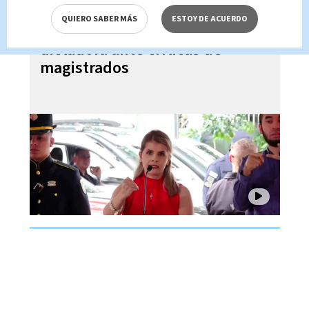
QUIERO SABER MÁS
ESTOY DE ACUERDO
Laura Fernández niega ser
dictadora ante críticas de
magistrados