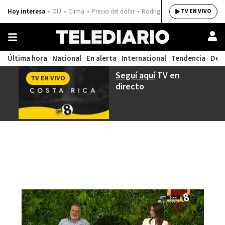
Hoy interesa
OIJ
Clima
Precio del dólar
Rodrigo Chaves
TV EN VIVO
Última hora
Nacional
En alerta
Internacional
Tendencia
Dep
Seguí aquí
TV en
TV EN VIVO
directo