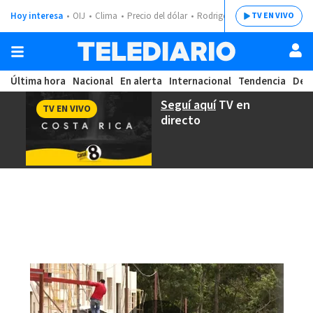
Hoy interesa
OIJ
Clima
Precio del dólar
Rodrigo Chaves
TV EN VIVO
Última hora
Nacional
En alerta
Internacional
Tendencia
Dep
Seguí aquí
TV en
TV EN VIVO
directo