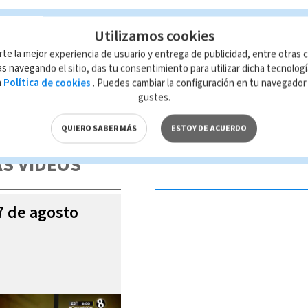
Utilizamos cookies
rte la mejor experiencia de usuario y entrega de publicidad, entre otras c
s navegando el sitio, das tu consentimiento para utilizar dicha tecnolog
a
Política de cookies
. Puedes cambiar la configuración en tu navegado
gustes.
 de esta página, mismo que es propiedad de TELEDIARIO; su reproducción
con las leyes aplicables.
QUIERO SABER MÁS
ESTOY DE ACUERDO
S VIDEOS
07 de agosto