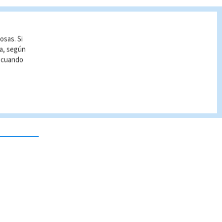
osas. Si
ía, según
r cuando
 no