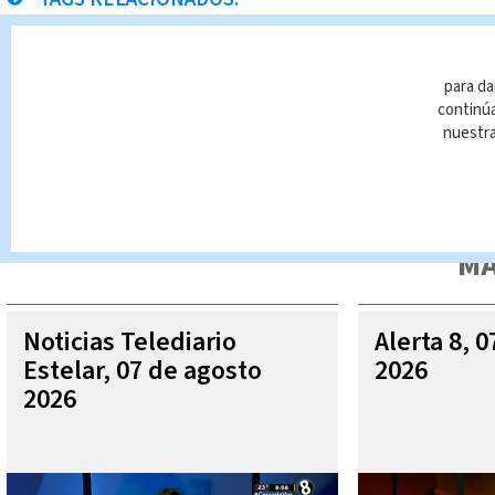
Alquiler
para da
continúa
nuestr
Queda prohibida la reproducción total o parcial del contenido
autorizada constituye una infracción y un delito de conformidad 
MÁ
Noticias Telediario
Alerta 8, 
Estelar, 07 de agosto
2026
2026