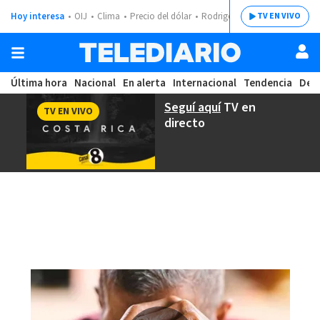
Hoy interesa
OIJ
Clima
Precio del dólar
Rodrigo Chaves
TV EN VIVO
Última hora
Nacional
En alerta
Internacional
Tendencia
Dep
Seguí aquí
TV en
TV EN VIVO
directo