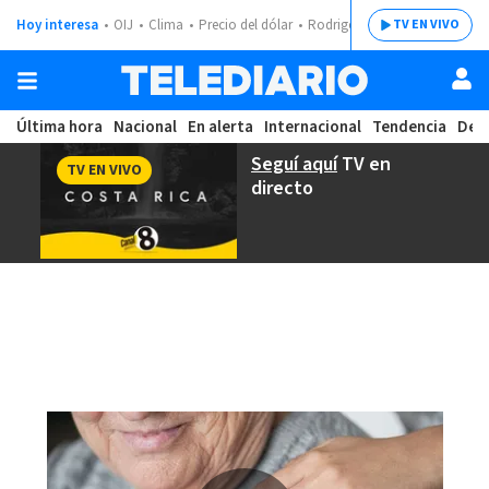
Hoy interesa
OIJ
Clima
Precio del dólar
Rodrigo Chaves
TV EN VIVO
Última hora
Nacional
En alerta
Internacional
Tendencia
Dep
Seguí aquí
TV en
TV EN VIVO
directo