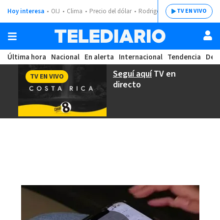
Hoy interesa
OIJ
Clima
Precio del dólar
Rodrigo Chaves
TV EN VIVO
Última hora
Nacional
En alerta
Internacional
Tendencia
Dep
Seguí aquí
TV en
TV EN VIVO
directo