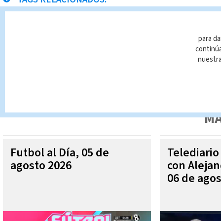
rayos
para da
continúa
nuestr
Queda prohibida la reproducción total o parcial del contenido
autorizada constituye una infracción y un delito de conformidad 
MÁ
Futbol al Día, 05 de
Telediario
agosto 2026
con Aleja
06 de agos