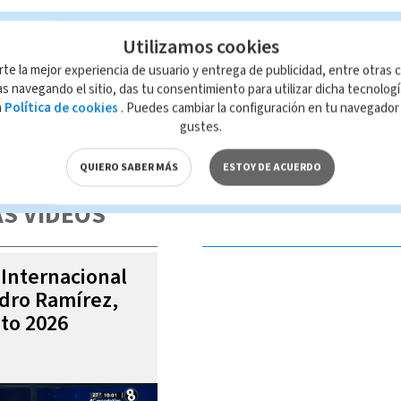
Utilizamos cookies
rte la mejor experiencia de usuario y entrega de publicidad, entre otras c
s navegando el sitio, das tu consentimiento para utilizar dicha tecnolog
a
Política de cookies
. Puedes cambiar la configuración en tu navegado
gustes.
 de esta página, mismo que es propiedad de TELEDIARIO; su reproducción
con las leyes aplicables.
QUIERO SABER MÁS
ESTOY DE ACUERDO
S VIDEOS
 Internacional
ndro Ramírez,
to 2026