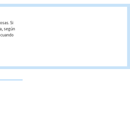
osas. Si
ía, según
r cuando
 no