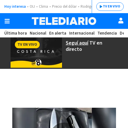
Hoy interesa
OIJ
Clima
Precio del dólar
Rodrigo Chaves
TV EN VIVO
Última hora
Nacional
En alerta
Internacional
Tendencia
Dep
Seguí aquí
TV en
TV EN VIVO
directo