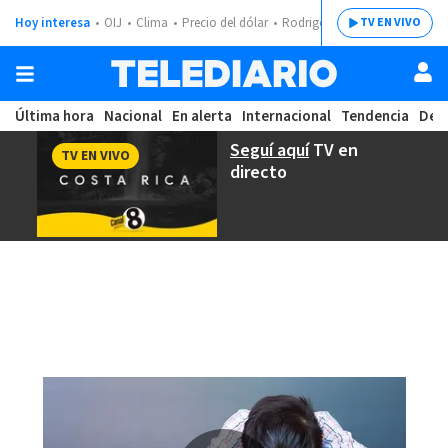
Hoy interesa
OIJ
Clima
Precio del dólar
Rodrigo Chaves
TV EN VIVO
Última hora
Nacional
En alerta
Internacional
Tendencia
Dep
Seguí aquí
TV en
TV EN VIVO
directo