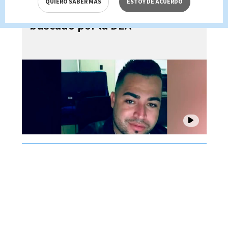
QUIERO SABER MÁS
ESTOY DE ACUERDO
resulta ser narcotraficante
buscado por la DEA