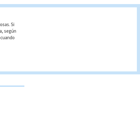
osas. Si
ía, según
r cuando
 no