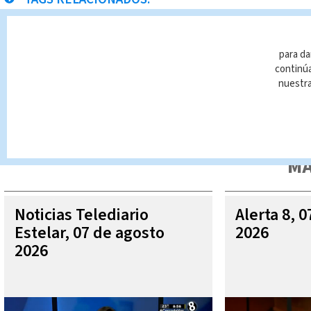
municiones
para da
continúa
nuestr
Queda prohibida la reproducción total o parcial del contenido
autorizada constituye una infracción y un delito de conformidad 
MÁ
Noticias Telediario
Alerta 8, 
Estelar, 07 de agosto
2026
2026