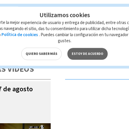
Utilizamos cookies
rte la mejor experiencia de usuario y entrega de publicidad, entre otras c
s navegando el sitio, das tu consentimiento para utilizar dicha tecnolog
a
Política de cookies
. Puedes cambiar la configuración en tu navegado
gustes.
 de esta página, mismo que es propiedad de TELEDIARIO; su reproducción
con las leyes aplicables.
QUIERO SABER MÁS
ESTOY DE ACUERDO
S VIDEOS
07 de agosto