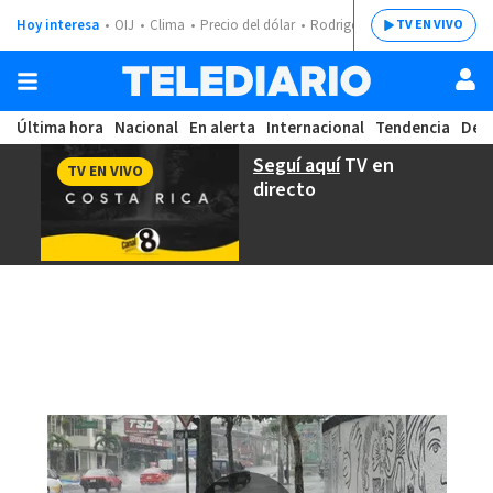
Hoy interesa
OIJ
Clima
Precio del dólar
Rodrigo Chaves
TV EN VIVO
Última hora
Nacional
En alerta
Internacional
Tendencia
Dep
Seguí aquí
TV en
TV EN VIVO
directo