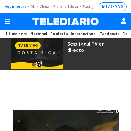
Hoy interesa
OIJ
Clima
Precio del dólar
Rodrigo Chaves
TV EN VIVO
Última hora
Nacional
En alerta
Internacional
Tendencia
Dep
Seguí aquí
TV en
TV EN VIVO
directo