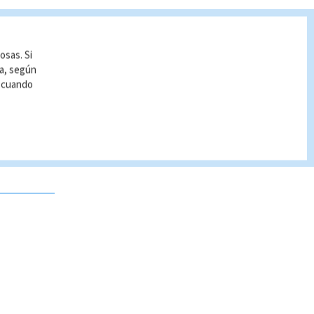
osas. Si
ía, según
r cuando
 no