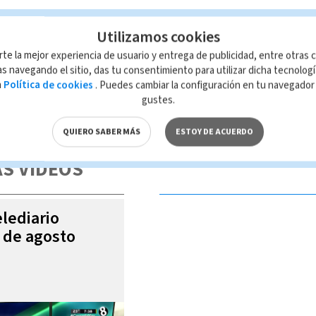
Utilizamos cookies
rte la mejor experiencia de usuario y entrega de publicidad, entre otras c
s navegando el sitio, das tu consentimiento para utilizar dicha tecnolog
a
Política de cookies
. Puedes cambiar la configuración en tu navegado
gustes.
 de esta página, mismo que es propiedad de TELEDIARIO; su reproducción
con las leyes aplicables.
QUIERO SABER MÁS
ESTOY DE ACUERDO
S VIDEOS
elediario
6 de agosto