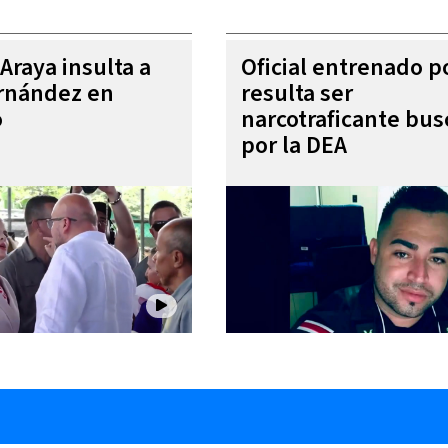
Araya insulta a
Oficial entrenado p
rnández en
resulta ser
o
narcotraficante bu
por la DEA