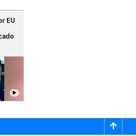
or EU
scado