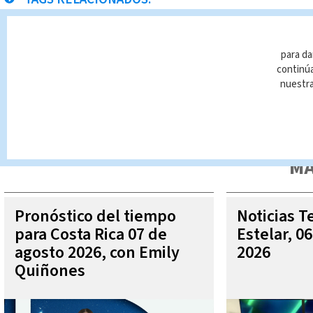
robo
para da
continúa
nuestr
Queda prohibida la reproducción total o parcial del contenido
autorizada constituye una infracción y un delito de conformidad 
MÁ
Pronóstico del tiempo
Noticias T
para Costa Rica 07 de
Estelar, 0
agosto 2026, con Emily
2026
Quiñones