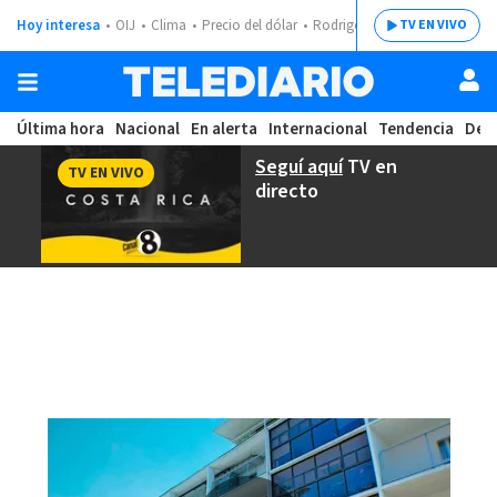
Hoy interesa
OIJ
Clima
Precio del dólar
Rodrigo Chaves
TV EN VIVO
Última hora
Nacional
En alerta
Internacional
Tendencia
Dep
Seguí aquí
TV en
TV EN VIVO
directo