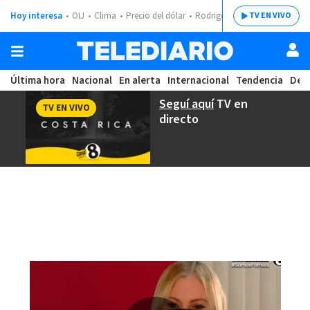
Hoy interesa
OIJ
Clima
Precio del dólar
Rodrigo Chaves
TV EN VIVO
Última hora
Nacional
En alerta
Internacional
Tendencia
Dep
Seguí aquí
TV en
TV EN VIVO
directo