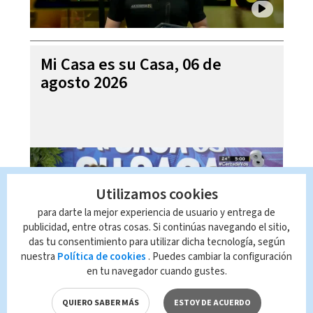
Mi Casa es su Casa, 06 de
agosto 2026
Utilizamos cookies
para darte la mejor experiencia de usuario y entrega de
publicidad, entre otras cosas. Si continúas navegando el sitio,
das tu consentimiento para utilizar dicha tecnología, según
nuestra
Política de cookies
. Puedes cambiar la configuración
en tu navegador cuando gustes.
Telediario En Directo con Paula
Brenes, 06 de agosto 2026
QUIERO SABER MÁS
ESTOY DE ACUERDO