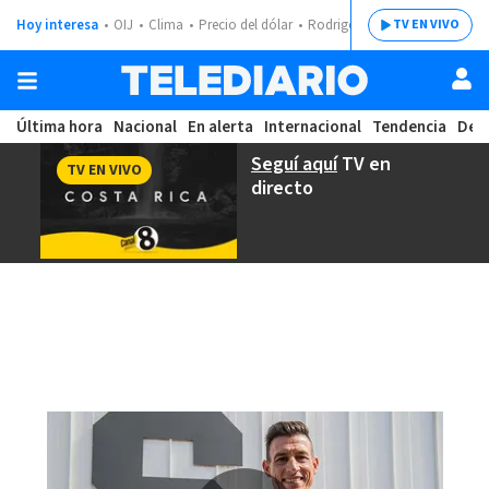
Hoy interesa
OIJ
Clima
Precio del dólar
Rodrigo Chaves
TV EN VIVO
Última hora
Nacional
En alerta
Internacional
Tendencia
Dep
Seguí aquí
TV en
TV EN VIVO
directo