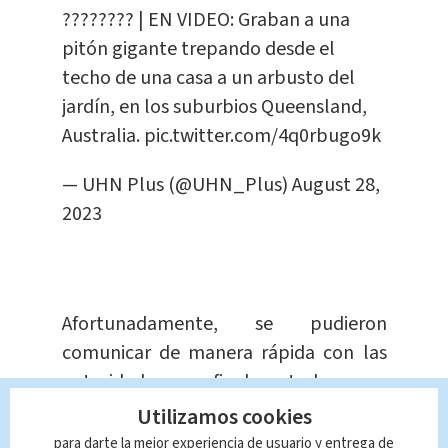
???????? | EN VIDEO: Graban a una
pitón gigante trepando desde el
techo de una casa a un arbusto del
jardín, en los suburbios Queensland,
Australia.
pic.twitter.com/4q0rbugo9k
— UHN Plus (@UHN_Plus)
August 28,
2023
Afortunadamente, se pudieron
comunicar de manera rápida con las
autoridades, que finalmente lograron
capturar al peligroso reptil y
Utilizamos cookies
trasladarlo a un lugar seguro.
para darte la mejor experiencia de usuario y entrega de