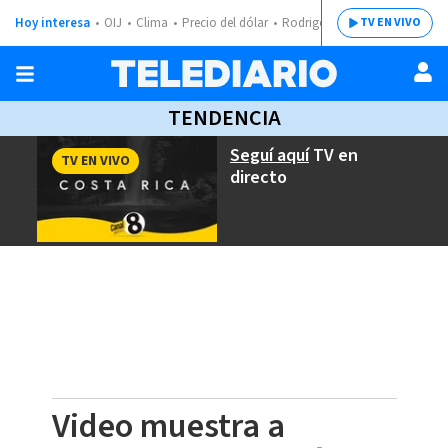
Hoy interesa
OIJ
Clima
Precio del dólar
Rodrigo Chaves
TV EN VIVO
TENDENCIA
Seguí aquí
TV en
TV EN VIVO
directo
Video muestra a