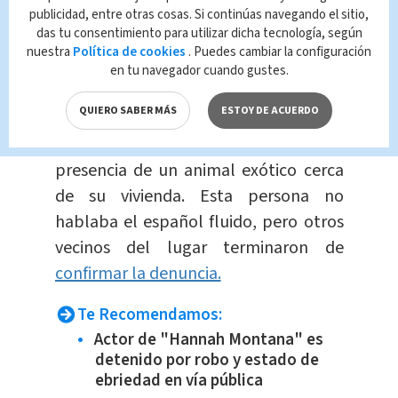
publicidad, entre otras cosas. Si continúas navegando el sitio,
das tu consentimiento para utilizar dicha tecnología, según
Según las fuentes de la Policía de la
nuestra
Política de cookies
. Puedes cambiar la configuración
Ciudad,
el
hecho ocurrió pasadas las 2
en tu navegador cuando gustes.
p.m. horas de este lunes,
cuando una
QUIERO SABER MÁS
ESTOY DE ACUERDO
mujer de origen ruso se comunicó con
el 911 para informar acerca de la
presencia de un animal exótico cerca
de su vivienda. Esta persona no
hablaba el español fluido, pero otros
vecinos del lugar terminaron de
confirmar la denuncia.
Te Recomendamos:
Actor de "Hannah Montana" es
detenido por robo y estado de
ebriedad en vía pública