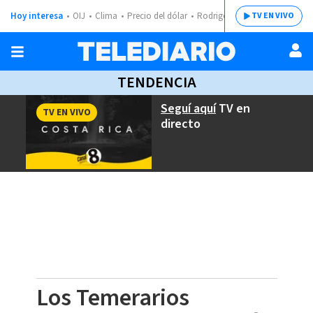
Hoy interesa
OIJ
Clima
Precio del dólar
Rodrigo Chaves
TV EN VIVO
TENDENCIA
Seguí aquí
TV en
TV EN VIVO
directo
Los Temerarios