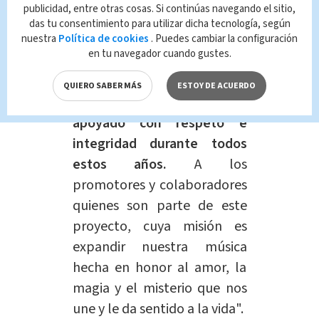
medios de comunicación y a los
publicidad, entre otras cosas. Si continúas navegando el sitio,
das tu consentimiento para utilizar dicha tecnología, según
promotores que han apoyado su
nuestra
Política de cookies
. Puedes cambiar la configuración
música y contribuido a su expansión
.
en tu navegador cuando gustes.
"
A los medios de
QUIERO SABER MÁS
ESTOY DE ACUERDO
comunicación, que nos han
apoyado con respeto e
integridad durante todos
estos años.
A los
promotores y colaboradores
quienes son parte de este
proyecto, cuya misión es
expandir nuestra música
hecha en honor al amor, la
magia y el misterio que nos
une y le da sentido a la vida".