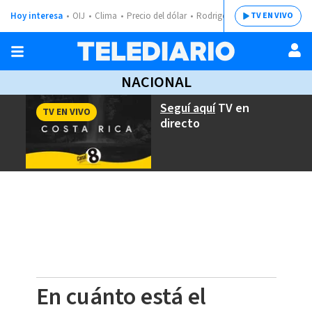
Hoy interesa
OIJ
Clima
Precio del dólar
Rodrigo Chaves
TV EN VIVO
NACIONAL
Seguí aquí
TV en
TV EN VIVO
directo
En cuánto está el