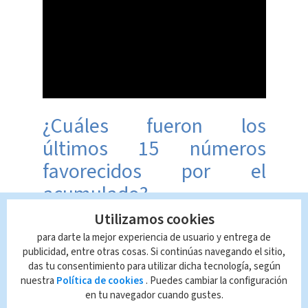
¿Cuáles fueron los
últimos 15 números
favorecidos por el
acumulado?
Utilizamos cookies
Los últimos 15 números favorecidos
para darte la mejor experiencia de usuario y entrega de
publicidad, entre otras cosas. Si continúas navegando el sitio,
del
acumulado
según la JPS son:
das tu consentimiento para utilizar dicha tecnología, según
nuestra
Política de cookies
. Puedes cambiar la configuración
El 83, con la serie 071, el 5 de
en tu navegador cuando gustes.