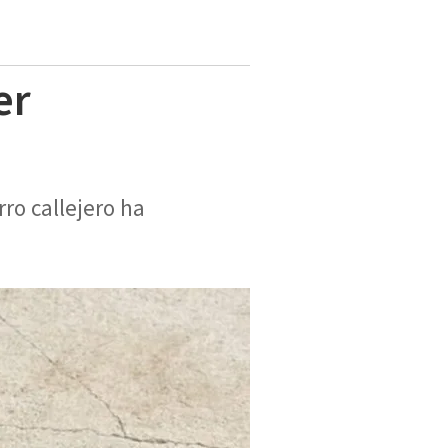
er
ro callejero ha