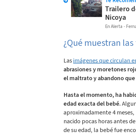
Te Recome
Trailero d
Nicoya
En Alerta
Fern
¿Qué muestran las 
Las
imágenes que circulan e
abrasiones y moretones ro
el maltrato y abandono que 
Hasta el momento, ha habid
edad exacta del bebé.
Algun
aproximadamente 4 meses, m
nacido pocas horas antes d
de su edad, la bebé fue enc