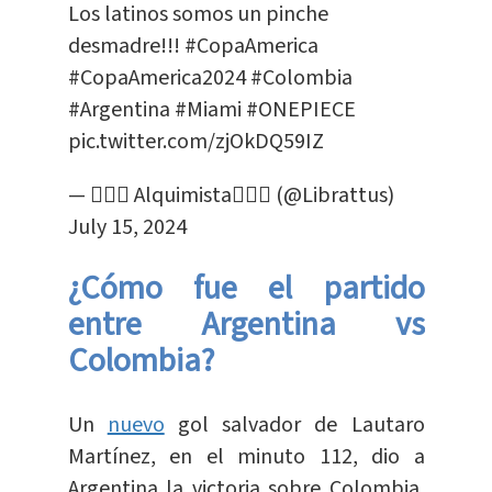
Los latinos somos un pinche
desmadre!!!
#CopaAmerica
#CopaAmerica2024
#Colombia
#Argentina
#Miami
#ONEPIECE
pic.twitter.com/zjOkDQ59IZ
— ▕⃝⃤⁩⁩ Alquimista▕⃝⃤⁩⁩ (@Librattus)
July 15, 2024
¿Cómo fue el partido
entre Argentina vs
Colombia?
Un
nuevo
gol salvador de Lautaro
Martínez, en el minuto 112, dio a
Argentina la victoria sobre Colombia,