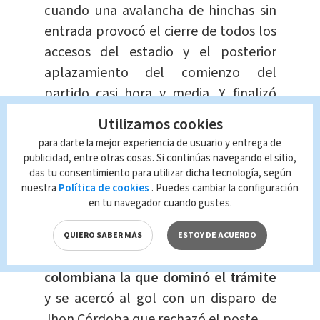
cuando una avalancha de hinchas sin
entrada provocó el cierre de todos los
accesos del estadio y el posterior
aplazamiento del comienzo del
partido casi hora y media. Y finalizó
con
un golpe de eficacia de Lautaro
Utilizamos cookies
Martínez,
al que le han bastado
para darte la mejor experiencia de usuario y entrega de
ratitos en cada partido para
publicidad, entre otras cosas. Si continúas navegando el sitio,
das tu consentimiento para utilizar dicha tecnología, según
encabezar, con cinco goles, la
nuestra
Política de cookies
. Puedes cambiar la configuración
clasificación de los artilleros.
en tu navegador cuando gustes.
Julián Álvarez avisó en el primer
QUIERO SABER MÁS
ESTOY DE ACUERDO
minuto, pero fue
la selección
colombiana la que dominó el trámite
y se acercó al gol con un disparo de
Jhon Córdoba que rechazó el poste.