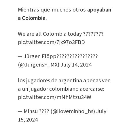
Mientras que muchos otros
apoyaban
a Colombia.
We are all Colombia today ????????
pic.twitter.com/7jx97o3FBD
— Jǔrgen Flöpp????????????????
(@JurgensF_MX)
July 14, 2024
los jugadores de argentina apenas ven
a un jugador colombiano acercarse:
pic.twitter.com/mNhMtzu34W
— Minsu ???? (@iloveminho_hs)
July
15, 2024