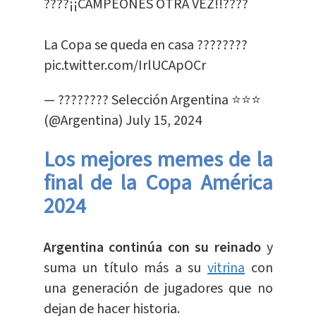
????¡¡CAMPEONES OTRA VEZ!!????
La Copa se queda en casa ????????
pic.twitter.com/IrlUCApOCr
— ???????? Selección Argentina ⭐⭐⭐
(@Argentina)
July 15, 2024
Los mejores memes de la
final de la Copa América
2024
Argentina continúa con su reinado
y
suma un título más a su
vitrina
con
una generación de jugadores que no
dejan de hacer historia.