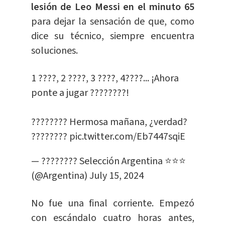
lesión de Leo Messi en el minuto 65
para dejar la sensación de que, como
dice su técnico, siempre encuentra
soluciones.
1 ????, 2 ????, 3 ????, 4????... ¡Ahora
ponte a jugar ????????!
???????? Hermosa mañana, ¿verdad?
????????
pic.twitter.com/Eb7447sqiE
— ???????? Selección Argentina ⭐⭐⭐
(@Argentina)
July 15, 2024
No fue una final corriente. Empezó
con escándalo cuatro horas antes,