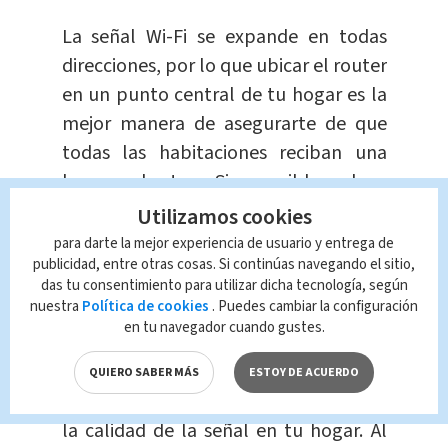
La señal Wi-Fi se expande en todas
direcciones, por lo que ubicar el router
en un punto central de tu hogar es la
mejor manera de asegurarte de que
todas las habitaciones reciban una
buena cobertura. Si es posible, coloca
el router en el centro de tu casa, lo
Utilizamos cookies
que
permitirá que la señal llegue de
para darte la mejor experiencia de usuario y entrega de
publicidad, entre otras cosas. Si continúas navegando el sitio,
manera uniforme a todas las áreas.
das tu consentimiento para utilizar dicha tecnología, según
nuestra
Política de cookies
. Puedes cambiar la configuración
Eleva tu router
en tu navegador cuando gustes.
Elevar el router del suelo es una
QUIERO SABER MÁS
ESTOY DE ACUERDO
manera sencilla y efectiva de mejorar
la calidad de la señal en tu hogar. Al