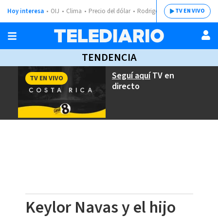
Hoy interesa
OIJ
Clima
Precio del dólar
Rodrigo Chaves
TV EN VIVO
TENDENCIA
Seguí aquí
TV en
TV EN VIVO
directo
Keylor Navas y el hijo