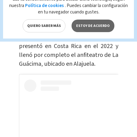
colones.
nuestra
Política de cookies
. Puedes cambiar la configuración
en tu navegador cuando gustes.
Los costarricenses se encuentran
QUIERO SABER MÁS
ESTOY DE ACUERDO
ansiosos por el concierto de “La
Bichota”, debido a que la misma se
presentó en Costa Rica en el 2022 y
llenó por completo el anfiteatro de La
Guácima, ubicado en Alajuela.