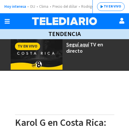
Hoy interesa
OIJ
Clima
Precio del dólar
Rodrigo Chaves
TV EN VIVO
TENDENCIA
Seguí aquí
TV en
TV EN VIVO
directo
Karol G en Costa Rica: