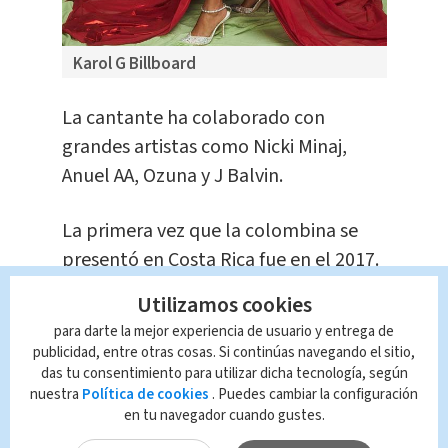
Karol G Billboard
La cantante ha colaborado con
grandes artistas como Nicki Minaj,
Anuel AA, Ozuna y J Balvin.
La primera vez que la colombina se
presentó en Costa Rica fue en el 2017.
Este viernes 17 de junio la "bichota" se
Utilizamos cookies
reunirá con su público costarricense,
para darte la mejor experiencia de usuario y entrega de
después de su ultima visita al país en
publicidad, entre otras cosas. Si continúas navegando el sitio,
el 2020.
das tu consentimiento para utilizar dicha tecnología, según
nuestra
Política de cookies
. Puedes cambiar la configuración
en tu navegador cuando gustes.