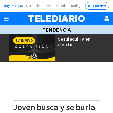
Hoy interesa
OIJ
Clima
Precio del dólar
Rodrigo Chaves
TV EN VIVO
TENDENCIA
Seguí aquí
TV en
TV EN VIVO
directo
Joven busca y se burla