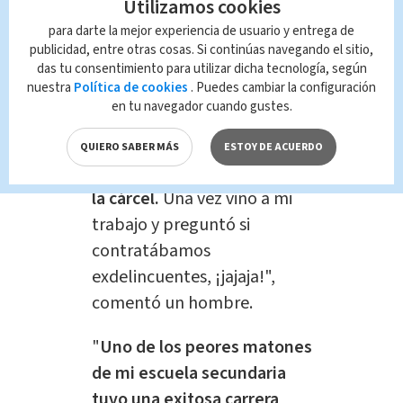
Utilizamos cookies
para darte la mejor experiencia de usuario y entrega de
Por otro lado,
numerosos internautas
publicidad, entre otras cosas. Si continúas navegando el sitio,
das tu consentimiento para utilizar dicha tecnología, según
compartieron sus propias
nuestra
Política de cookies
. Puedes cambiar la configuración
experiencias de bullying.
en tu navegador cuando gustes.
"
Me enteré de que uno de
QUIERO SABER MÁS
ESTOY DE ACUERDO
los acosadores terminó en
la cárcel.
Una vez vino a mi
trabajo y preguntó si
contratábamos
exdelincuentes, ¡jajaja!",
comentó un hombre.
"
Uno de los peores matones
de mi escuela secundaria
tuvo una exitosa carrera