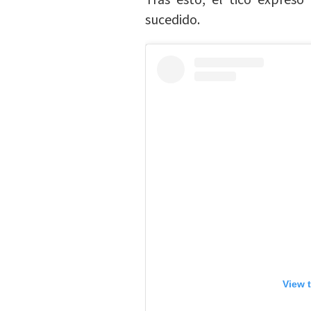
Tras esto, el tico expresó
sucedido.
View 