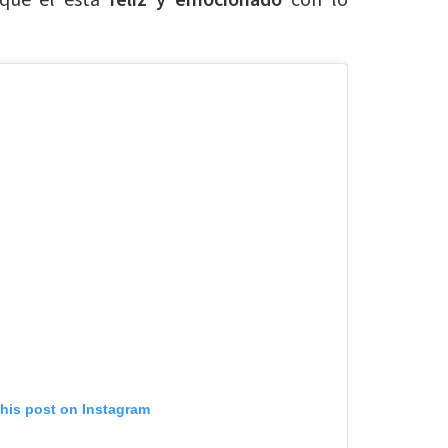
 que él está
feliz y emocionado
con lo
this post on Instagram