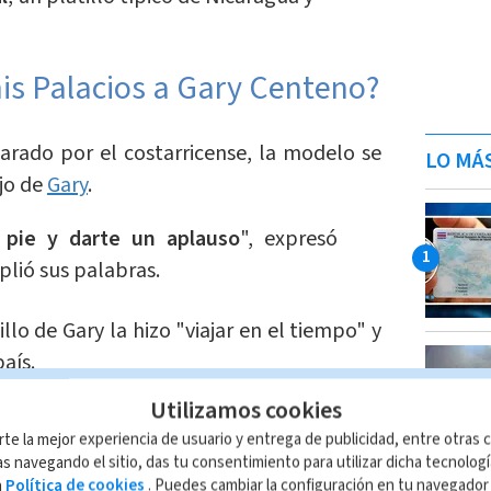
nis Palacios a Gary Centeno?
parado por el costarricense, la modelo se
LO MÁ
ajo de
Gary
.
pie y darte un aplauso
", expresó
lió sus palabras.
llo de Gary la hizo "viajar en el tiempo" y
aís.
Utilizamos cookies
e significó este platillo para mí,
rte la mejor experiencia de usuario y entrega de publicidad, entre otras c
arme en Nicaragua, cuando vendía
s navegando el sitio, das tu consentimiento para utilizar dicha tecnolog
al
", confesó emocionada.
a
Política de cookies
. Puedes cambiar la configuración en tu navegado