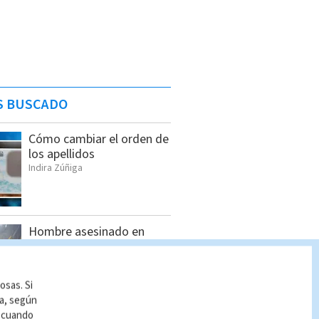
S BUSCADO
Cómo cambiar el orden de
los apellidos
Indira Zúñiga
Hombre asesinado en
Siquirres tenía 34 años;
OIJ identificó a la víctima
Indira Zúñiga
osas. Si
ía, según
r cuando