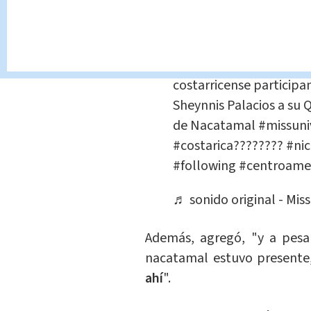
@missticasbeauties
Se me metió una Basuri
costarricense participa
Sheynnis Palacios a su
de Nacatamal
#missuni
#costarica????????
#ni
#following
#centroame
♬ sonido original - Mis
Además, agregó, "y a pesar
nacatamal estuvo presente
ahí
".