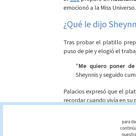
emocionó a la Miss Universo.
¿Qué le dijo Sheyn
Tras probar el platillo pre
puso de pie y elogió el trab
"
Me quiero poner de 
Sheynnis y seguido cump
Palacios expresó que el plati
recordar cuando vivía en su p
"No sabes lo mucho qu
para da
porque
me hizo acord
continúa
con mi familia nacatam
nuestr