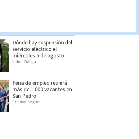
Estos son los 10
detenidos por caso
"Gringo"
Indira Zúñiga
Dónde hay suspensión del
servicio eléctrico el
miércoles 5 de agosto
Indira Zúñiga
Feria de empleo reunirá
más de 1.000 vacantes en
San Pedro
Cristian Segura