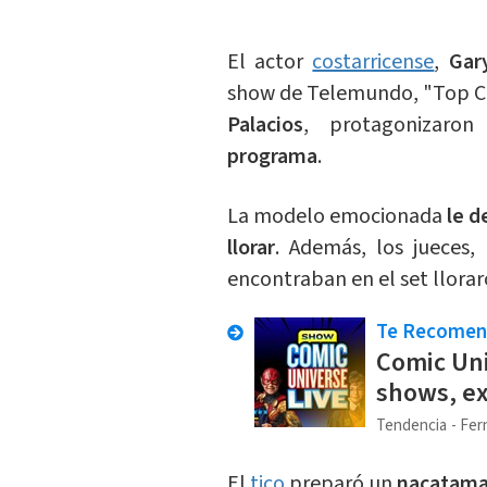
El actor
costarricense
,
Gar
show de Telemundo, "Top Che
Palacios
, protagonizaron
programa
.
La modelo emocionada
le d
llorar
. Además, los jueces,
encontraban en el set llorar
Te Recome
Comic Uni
shows, ex
Tendencia
Fer
El
tico
preparó un
nacatama