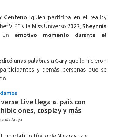
y Centeno
, quien participa en el reality
f VIP" y la Miss Universo 2023,
Sheynnis
 un
emotivo momento durante el
edicó unas palabras a Gary
que lo hicieron
 participantes y demás personas que se
on.
ndamos
verse Live llega al país con
hibiciones, cosplay y más
nanda Araya
l
, un platillo típico de Nicaragua y