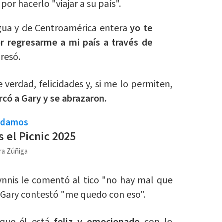
por hacerlo "viajar a su país".
ua y de Centroamérica entera
yo te
or regresarme a mi país a través de
presó.
 verdad, felicidades y, si me lo permiten,
rcó a Gary y se abrazaron.
ndamos
 el Picnic 2025
ra Zúñiga
ynnis le comentó al tico "no hay mal que
e Gary contestó "me quedo con eso".